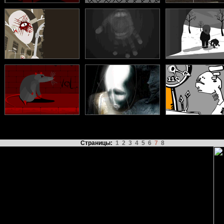
Страницы:
1
2
3
4
5
6
7
8